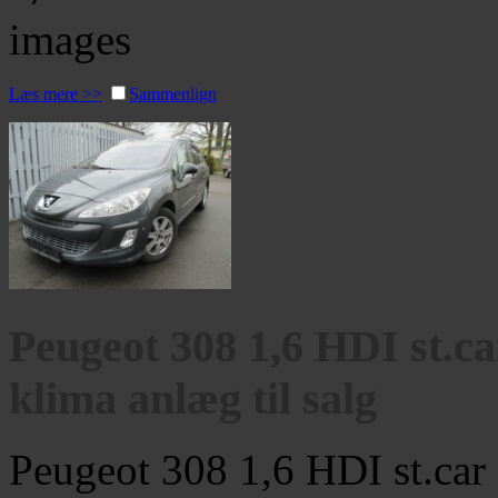
Læs mere >>
Sammenlign
Peugeot 308 1,6 HDI st.ca
klima anlæg til salg
Peugeot 308 1,6 HDI st.car