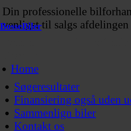
Din professionelle bilforha
venligst til salgs afdelinge
BosseBiler
Bosses Biler - din professio
Græsted!
Home
Søgeresultater
Finansiering også uden u
Sammenlign biler
Kontakt os