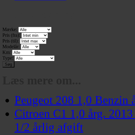
Hurtigsøgning
Mærke:
Pris (fra):
Pris (til):
Modelår:
Km:
Type:
Læs mere om...
Peugeot 208 1,0 Benzin 
Citroen C1 1,0 årg. 2013
1/2 årlig afgift