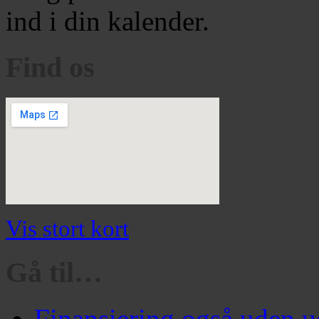
ind i din kalender.
Find os
Vis stort kort
Gå til…
Finansiering også uden u