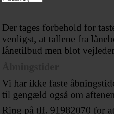
Der tages forbehold for tas
venligst, at tallene fra låne
lånetilbud men blot vejlede
Åbningstider
Vi har ikke faste åbningstide
til gengæld også om aftene
Ring på tlf. 91982070 for at