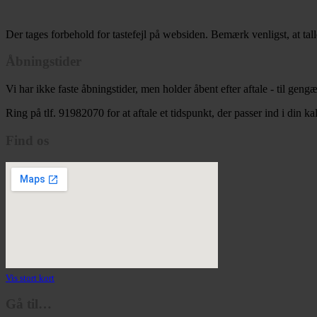
Der tages forbehold for tastefejl på websiden. Bemærk venligst, at tal
Åbningstider
Vi har ikke faste åbningstider, men holder åbent efter aftale - til gen
Ring på tlf. 91982070 for at aftale et tidspunkt, der passer ind i din ka
Find os
Vis stort kort
Gå til…