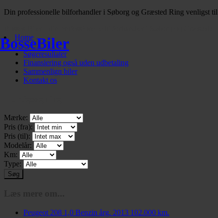
Din professionelle bilforhandler i Søborg og Græsted Ring venligst til
Bosses Biler - din professionelle bilforhandler i Søborg og Græsted!
Home
BosseBiler
Søgeresultater
Finansiering også uden udbetaling
Sammenlign biler
Kontakt os
Hurtigsøgning
Mærke:
Pris (fra):
Pris (til):
Modelår:
Km:
Type:
Læs mere om...
Peugeot 208 1,0 Benzin årg. 2013 102.000 km.