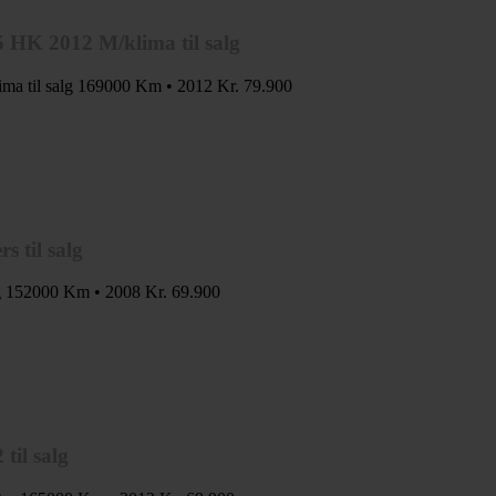
 HK 2012 M/klima til salg
a til salg
169000 Km • 2012
Kr. 79.900
 til salg
g
152000 Km • 2008
Kr. 69.900
til salg