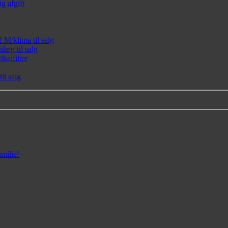
g afgift
M/klima til salg
læg til salg
kelfilter
l salg
milie!
g