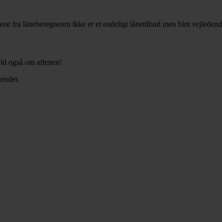
lene fra låneberegneren ikke er et endeligt lånetilbud men blot vejleden
gæld også om aftenen!
lender.