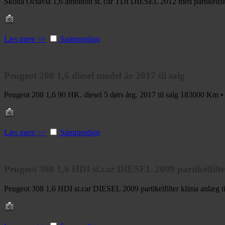
Skoda Octavia 1,6 ambition st. car TDI DIESEL 2012 med partikelfil
Læs mere >>
Sammenlign
Peugeot 208 1,6 diesel model år 2017 til salg
Peugeot 208 1,6 90 HK. diesel 5 dørs årg. 2017 til salg
183000 Km •
Læs mere >>
Sammenlign
Peugeot 308 1,6 HDI st.car DIESEL 2009 partikelfilter
Peugeot 308 1,6 HDI st.car DIESEL 2009 partikelfilter klima anlæg ti