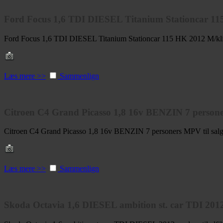
Ford Focus 1,6 TDI DIESEL Titanium Stationcar 115
Ford Focus 1,6 TDI DIESEL Titanium Stationcar 115 HK 2012 M/klim
Læs mere >>
Sammenlign
Citroen C4 Grand Picasso 1,8 16v BENZIN 7 personers
Citroen C4 Grand Picasso 1,8 16v BENZIN 7 personers MPV til sal
Læs mere >>
Sammenlign
Skoda Octavia 1,6 DIESEL ambition st. car TDI 2012 