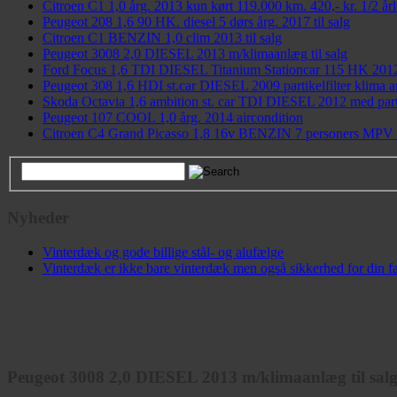
Citroen C1 1,0 årg. 2013 kun kørt 119.000 km. 420,- kr. 1/2 årli
Peugeot 208 1,6 90 HK. diesel 5 dørs årg. 2017 til salg
Citroen C1 BENZIN 1,0 clim 2013 til salg
Peugeot 3008 2,0 DIESEL 2013 m/klimaanlæg til salg
Ford Focus 1,6 TDI DIESEL Titanium Stationcar 115 HK 2012 
Peugeot 308 1,6 HDI st.car DIESEL 2009 partikelfilter klima an
Skoda Octavia 1,6 ambition st. car TDI DIESEL 2012 med parti
Peugeot 107 COOL 1,0 årg. 2014 aircondition
Citroen C4 Grand Picasso 1,8 16v BENZIN 7 personers MPV ti
Nyheder
Vinterdæk og gode billige stål- og alufælge
Vinterdæk er ikke bare vinterdæk men også sikkerhed for din fa
Søgeresultater
Peugeot 3008 2,0 DIESEL 2013 m/klimaanlæg til sal