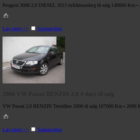
Peugeot 3008 2,0 DIESEL 2013 m/klimaanlæg til salg
149000 Km •
Læs mere >>
Sammenlign
2006 VW Passat BENZIN 2,0 4 dørs til salg
VW Passat 2,0 BENZIN Trendline 2006 til salg
167000 Km • 2006
K
Læs mere >>
Sammenlign