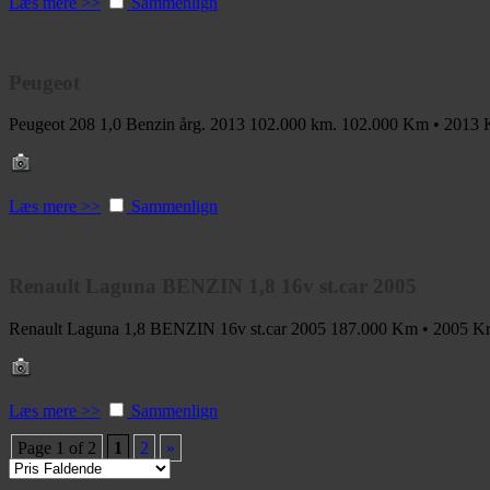
Læs mere >>
Sammenlign
Peugeot
Peugeot 208 1,0 Benzin årg. 2013 102.000 km.
102.000 Km • 2013
Læs mere >>
Sammenlign
Renault Laguna BENZIN 1,8 16v st.car 2005
Renault Laguna 1,8 BENZIN 16v st.car 2005
187.000 Km • 2005
Kr
Læs mere >>
Sammenlign
Page 1 of 2
1
2
»