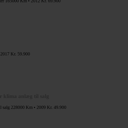
ter
165000 Km • 2012
Kr. 69.900
 2017
Kr. 59.900
 klima anlæg til salg
l salg
228000 Km • 2009
Kr. 49.900