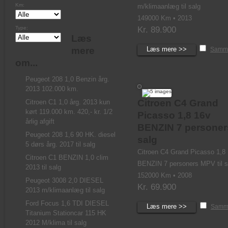
Km:
m/klimaanlæg til salg
149000 Km • 2013
Type:
Kr. 89.900
Læs
mere
Læs mere >>
Samme
om...
Peugeot 208 1,0 Benzin årg.
2013 102.000 km.
Citroen C4 Grand
Citroen C1 1,0 årg. 2013 kun
kørt 119.000 km. 420,- kr. 1/2
Picasso 1,8 16v
årlig afgift
BENZIN 7 personers
Peugeot 208 1,6 90 HK. diesel
salg
5 dørs årg. 2017 til salg
Citroen C4 Grand Picasso 1,8
Citroen C1 BENZIN 1,0 clim
BENZIN 7 personers MPV til s
2013 til salg
152000 Km • 2008
Peugeot 3008 2,0 DIESEL
Kr. 69.900
2013 m/klimaanlæg til salg
Ford Focus 1,6 TDI DIESEL
Læs mere >>
Samm
Titanium Stationcar 115 HK
2012 M/klima til salg