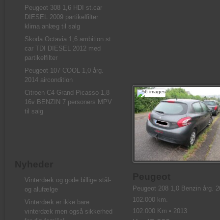
Peugeot 308 1,6 HDI st.car
DIESEL 2009 partikelfilter
klima anlæg til salg
Skoda Octavia 1,6 ambition st.
car TDI DIESEL 2012 med
partikelfilter
Peugeot 107 COOL 1,0 årg.
2014 aircondition
Citroen C4 Grand Picasso 1,8
16v BENZIN 7 personers MPV
til salg
Nyheder
Peugeot
Vinterdæk og gode billige stål-
Peugeot 208 1,0 Benzin årg. 
og alufælge
102.000 km.
Vinterdæk er ikke bare
102.000 Km • 2013
vinterdæk men også sikkerhed