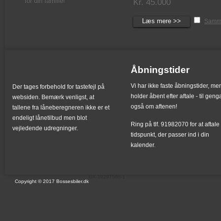
for din familie!
Kr. 45.000
Læs mere >>
Samm
Åbningstider
Vi har ikke faste åbningstider, me
Der tages forbehold for tastefejl på
holder åbent efter aftale - til gen
websiden. Bemærk venligst, at
også om aftenen!
tallene fra låneberegneren ikke er et
endeligt lånetilbud men blot
Ring på tlf. 91982070 for at aftale 
vejledende udregninger.
tidspunkt, der passer ind i din
kalender.
UA-39297566-1
Copyright © 2017 Bossesbiler.dk