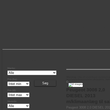
Bosses Biler - din pr
Anhængertr
Hurtigsøgning
Mærke:
Warning
: Use of undefined constant pa
Pris (fra):
/var/www/bossesbiler.dk/public_htm
Peugeot 3008 2,0
Pris (til):
DIESEL 2013
m/klimaanlæg til sa
Modelår:
Peugeot 3008 2,0 DIESEL 20