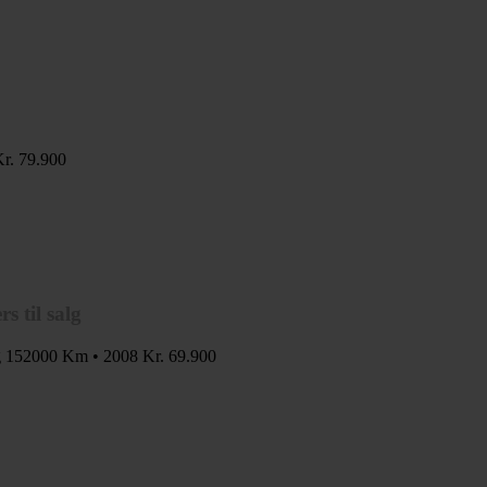
r. 79.900
 til salg
g
152000 Km • 2008
Kr. 69.900