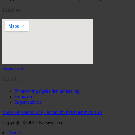
Find os
Vis stort kort
Gå til…
Finansiering også uden udbetaling
Kontakt os
Søgeresultater
Vores Facebook Side
Få info om nye biler med RSS
Copyright © 2017 Bossesbiler.dk
Home