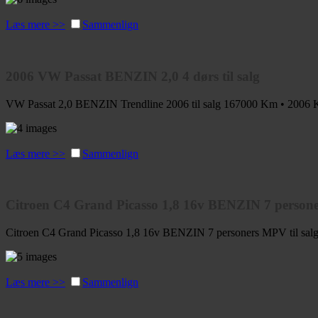
Læs mere >>
Sammenlign
2006 VW Passat BENZIN 2,0 4 dørs til salg
VW Passat 2,0 BENZIN Trendline 2006 til salg
167000 Km • 2006
K
Læs mere >>
Sammenlign
Citroen C4 Grand Picasso 1,8 16v BENZIN 7 personers
Citroen C4 Grand Picasso 1,8 16v BENZIN 7 personers MPV til sal
Læs mere >>
Sammenlign