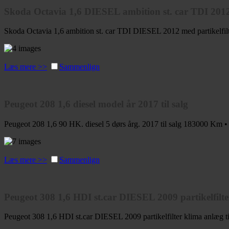
Skoda Octavia 1,6 DIESEL ambition st. car TDI 2012 
Skoda Octavia 1,6 ambition st. car TDI DIESEL 2012 med partikelfil
Læs mere >>
Sammenlign
Peugeot 208 1,6 diesel model år 2017 til salg
Peugeot 208 1,6 90 HK. diesel 5 dørs årg. 2017 til salg
183000 Km •
Læs mere >>
Sammenlign
Peugeot 308 1,6 HDI st.car DIESEL 2009 partikelfilter
Peugeot 308 1,6 HDI st.car DIESEL 2009 partikelfilter klima anlæg ti