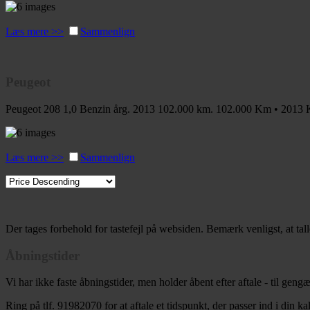
Læs mere >>
Sammenlign
Peugeot
Peugeot 208 1,0 Benzin årg. 2013 102.000 km.
102.000 Km • 2013
Læs mere >>
Sammenlign
Der tages forbehold for tastefejl på websiden. Bemærk venligst, at tal
Åbningstider
Vi har ikke faste åbningstider, men holder åbent efter aftale - til gen
Ring på tlf. 91982070 for at aftale et tidspunkt, der passer ind i din ka