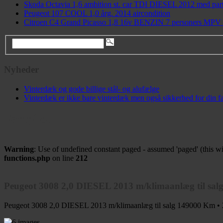
Skoda Octavia 1,6 ambition st. car TDI DIESEL 2012 med parti
Peugeot 107 COOL 1,0 årg. 2014 aircondition
Citroen C4 Grand Picasso 1,8 16v BENZIN 7 personers MPV ti
Nyheder
Vinterdæk og gode billige stål- og alufælge
Vinterdæk er ikke bare vinterdæk men også sikkerhed for din fa
Fartpilot
Warning
: Use of undefined constant paged - assumed 'paged' (this wi
functions.php
on line
212
Peugeot 3008 2,0 DIESEL 2013 m/klimaanlæg til sal
Peugeot 3008 2,0 DIESEL 2013 m/klimaanlæg til salg
149000 Km •