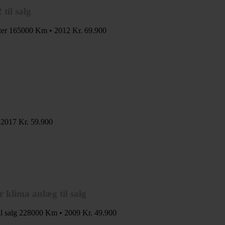
til salg
ter
165000 Km • 2012
Kr. 69.900
 2017
Kr. 59.900
 klima anlæg til salg
l salg
228000 Km • 2009
Kr. 49.900