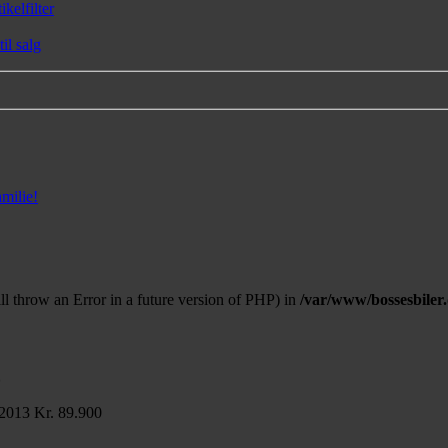
kelfilter
l salg
milie!
ll throw an Error in a future version of PHP) in
/var/www/bossesbiler
g
 2013
Kr. 89.900