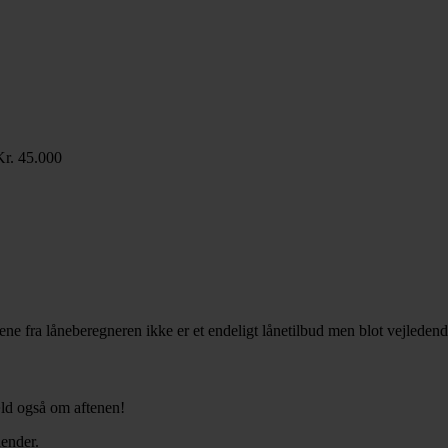
Kr. 45.000
lene fra låneberegneren ikke er et endeligt lånetilbud men blot vejleden
gæld også om aftenen!
lender.