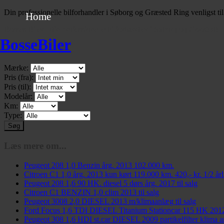
Din professionelle bilforhandler i Søborg og Græsted Ring venligst til
Home
Bosses Biler - din professionelle bilforhandler i Søborg og Græsted!
BosseBiler
Hurtigsøgning
Mærke:
Pris (fra):
Pris (til):
Modelår:
Km:
Type:
Læs mere om...
Peugeot 208 1,0 Benzin årg. 2013 102.000 km.
Citroen C1 1,0 årg. 2013 kun kørt 119.000 km. 420,- kr. 1/2 årli
Peugeot 208 1,6 90 HK. diesel 5 dørs årg. 2017 til salg
Citroen C1 BENZIN 1,0 clim 2013 til salg
Peugeot 3008 2,0 DIESEL 2013 m/klimaanlæg til salg
Ford Focus 1,6 TDI DIESEL Titanium Stationcar 115 HK 2012 
Peugeot 308 1,6 HDI st.car DIESEL 2009 partikelfilter klima an